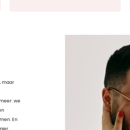
g, maar
 meer: we
en
omen. En
ier.