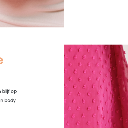
e
blijf op
an body