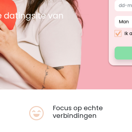
e datingsite van
Ik 
Focus op echte
verbindingen