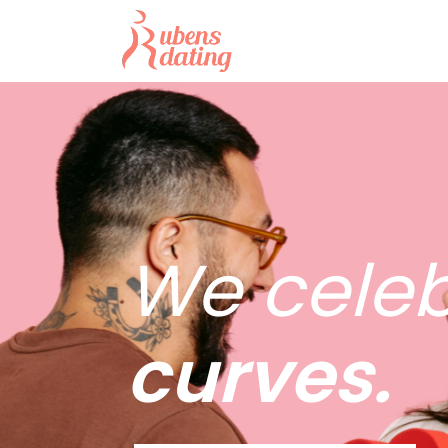
We celeb
curves.