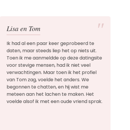
″
Lisa en Tom
P
Ik had al een paar keer geprobeerd te
I
daten, maar steeds liep het op niets uit.
m
Toen ik me aanmeldde op deze datingsite
e
voor stevige mensen, had ik niet veel
a
verwachtingen. Maar toen ik het profiel
l
van Tom zag, voelde het anders. We
w
begonnen te chatten, en hij wist me
e
meteen aan het lachen te maken. Het
E
voelde alsof ik met een oude vriend sprak.
h