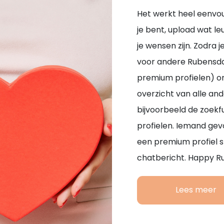
Het werkt heel eenvou
je bent, upload wat le
je wensen zijn. Zodra j
voor andere Rubensdati
premium profielen) on
overzicht van alle an
bijvoorbeeld de zoekf
profielen. Iemand gev
een premium profiel st
chatbericht. Happy R
Lees meer